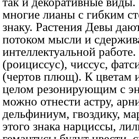
так и декоративные виды. 
многие лианы с гибким ст
знаку. Растения Девы даю
потоком мысли и сдержив
интеллектуальной работе. 
(роициссус), чиссус, фатс
(чертов плющ). К цветам 
целом резонирующим с эне
можно отнести астру, арн
дельфиниум, гвоздику, ма
этого знака нарциссы, ли
гемантусы будут цвести, 