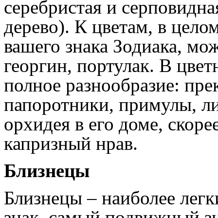
серебристая и серповидна
дерево). К цветам, в цел
вашего знака Зодиака, мо
георгин, портулак. В цвет
полное разнообразие: пре
папоротники, примулы, ли
орхидея в его доме, скоре
капризный нрав.
Близнецы
Близнецы – наиболее лег
знак, самый подвижный зн